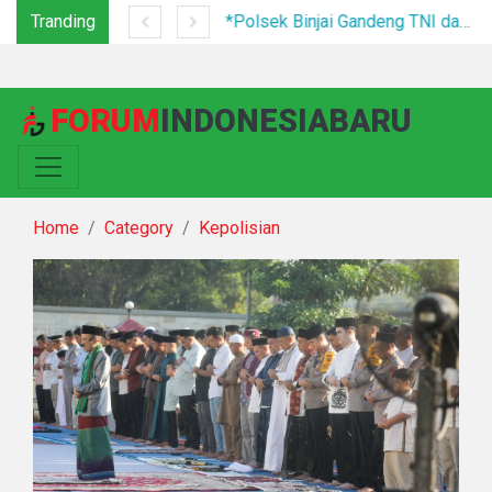
Tranding
Tim Gabungan Tertibkan PETI di Pegagan Hilir, 47 Camp Hingga Mesin Dimusnahkan
*Polsek Binjai Gandeng TNI dan Kepala Desa Grebek Sarang Narkoba*
FORUM
INDONESIABARU
Home
Category
Kepolisian