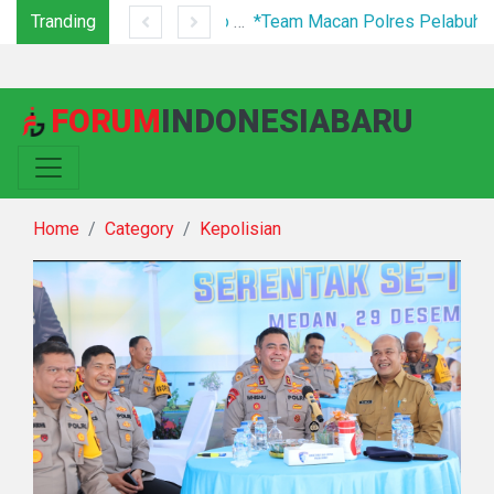
Tranding
Festival Bunga dan Buah Karo 2026 Resmi Ditutup, 5.000 Pengunjung Padati Malam Penutupan di Bawah Pengamanan Ketat
*Team Macan Polres Pelabuhan Belawan Amankan Tiga Anggota Geng Motor di Marelan Pasar 9*
FORUM
INDONESIABARU
Home
Category
Kepolisian