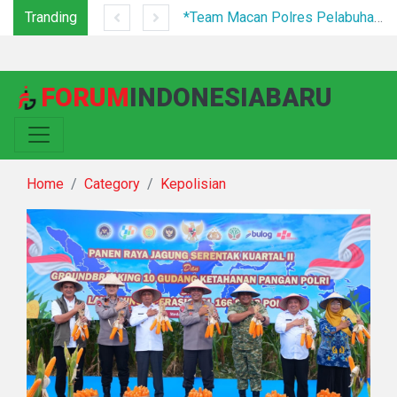
Tranding
Festival Bunga dan Buah Karo 2026 Resmi Ditutup, 5.000 Pengunjung Padati Malam Penutupan di Bawah Pengamanan Ketat
*Team Macan Polres Pelabuhan Belawan Amankan Tiga Anggota Geng Motor di Marelan Pasar 9*
FORUM
INDONESIABARU
Home
Category
Kepolisian