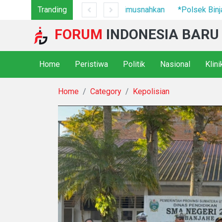
7 Camp Hingga Mesin Dimusnahkan
Tranding
*Polsek Binjai Gandeng TN
FORUM
INDONESIA BARU
Home
Peristiwa
Politik
Nasional
Klin
Home
Category
Kepolisian