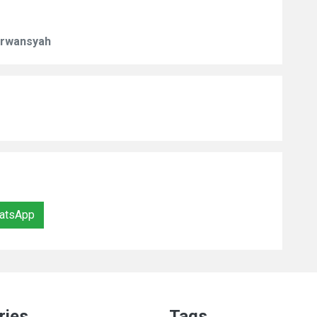
Erwansyah
atsApp
ries
Tags