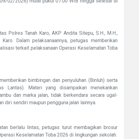
(09/02/2026) mulai pukul 07.00 WIB hingga selesai di
as Polres Tanah Karo, AKP Andita Sitepu, S.H., M.H.,
h Karo. Dalam pelaksanaannya, petugas memberikan
ialisasi terkait pelaksanaan Operasi Keselamatan Toba
a memberikan bimbingan dan penyuluhan (Binluh) serta
mas Lantas). Materi yang disampaikan menekankan
 rambu dan marka jalan, tidak berkendara secara ugal-
 diri sendiri maupun pengguna jalan lainnya.
an berlalu lintas, petugas turut membagikan brosur
perasi Keselamatan Toba 2026 di lingkungan sekolah.