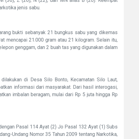
M (36), Z (26), N (22), dan MN alias B (20). Keempat
rkotika jenis sabu.
barang bukti sebanyak 21 bungkus sabu yang dikemas
rat mencapai 21.000 gram atau 21 kilogram. Selain itu,
 telepon genggam, dan 2 buah tas yang digunakan dalam
ilakukan di Desa Silo Bonto, Kecamatan Silo Laut,
kan informasi dari masyarakat. Dari hasil interogasi,
atkan imbalan beragam, mulai dari Rp 5 juta hingga Rp
 dengan Pasal 114 Ayat (2) Jo Pasal 132 Ayat (1) Subs
Undang-Undang Nomor 35 Tahun 2009 tentang Narkotika,