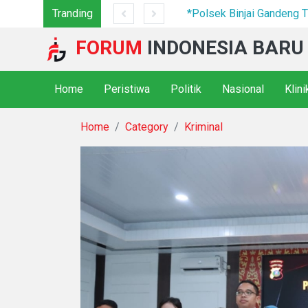
7 Camp Hingga Mesin Dimusnahkan
Tranding
*Polsek Binjai Gandeng TN
FORUM
INDONESIA BARU
Home
Peristiwa
Politik
Nasional
Klin
Home
Category
Kriminal