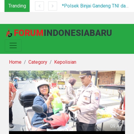
Tranding
Tim Gabungan Tertibkan PETI di Pegagan Hilir, 47 Camp Hingga Mesin Dimusnahkan
*Polsek Binjai Gandeng TNI dan Kepala Desa Grebek Sarang Narkoba*
FORUM
INDONESIABARU
Home
Category
Kepolisian