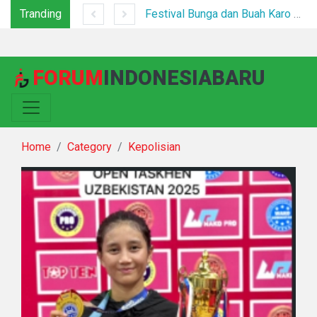
Tranding
Polrestabes Medan Ungkap 716 Kasus Kejahatan Jalanan dan Hasil Operasi Pekat Toba 2026, 906 Tersangka Diamankan
Festival Bunga dan Buah Karo 2026 Resmi Ditutup, 5.000 Pengunjung Padati Malam Penutupan di Bawah Pengamanan Ketat
FORUM
INDONESIABARU
Home
Category
Kepolisian