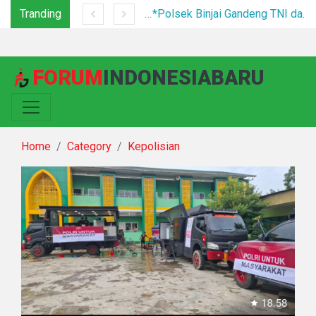
Tranding
Tim Gabungan Tertibkan PETI di Pegagan Hilir, 47 Camp Hingga Mesin Dimusnahkan
*Polsek Binjai Gandeng TNI dan Kepala Desa Grebek Sarang Narkoba*
FORUM
INDONESIABARU
Home
Category
Kepolisian