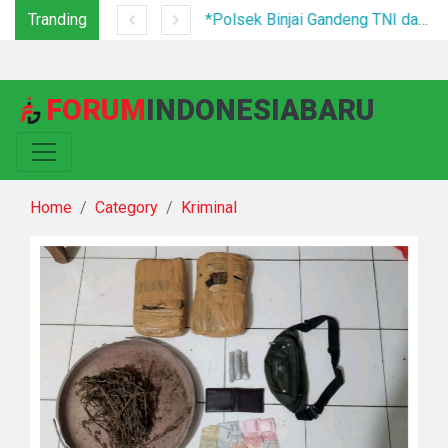
Tranding
Tim Gabungan Tertibkan PETI di Pegagan Hilir, 47 Camp Hingga Mesin Dimusnahkan
*Polsek Binjai Gandeng TNI dan Kepala Desa Grebek Sarang Narkoba*
FORUM
INDONESIABARU
Home
Category
Kriminal