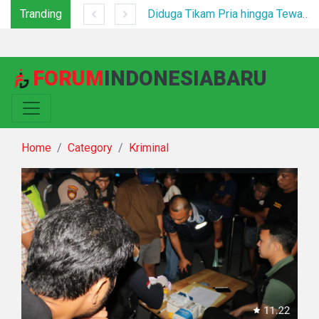
Tranding
*Polsek Binjai Gandeng TNI dan Kepala Desa Grebek Sarang Narkoba*
Diduga Tikam Pria hingga Tewas di Plaza Kabanjahe, Pelaku Diamankan Beberapa Menit Setelah Kejadian
FORUM
INDONESIABARU
Home
Category
Kriminal