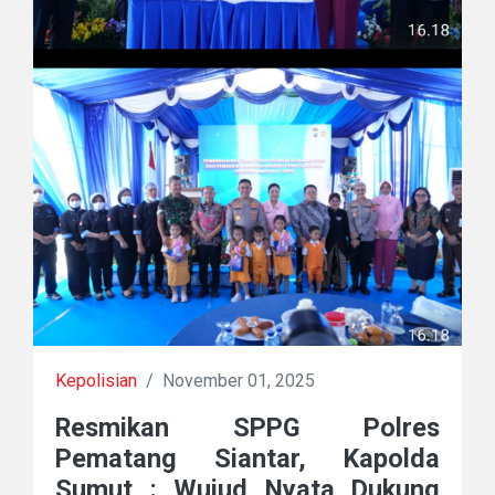
Kepolisian
/
November 01, 2025
Resmikan SPPG Polres
Pematang Siantar, Kapolda
Sumut : Wujud Nyata Dukung