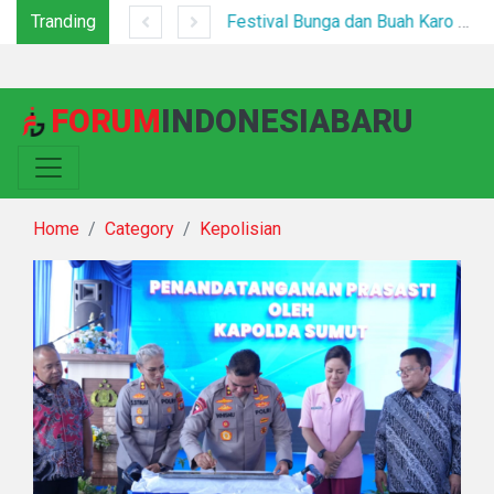
Tranding
Tim Gabungan Tertibkan PETI di Pegagan Hilir, 47 Camp Hingga Mesin Dimusnahkan
Festival Bunga dan Buah Karo 2026 Resmi Dibuka, Ribuan Pengunjung Padati Berastagi di Bawah Pengamanan Ketat
FORUM
INDONESIABARU
Home
Category
Kepolisian