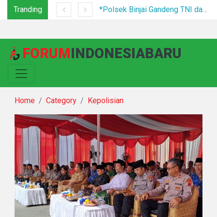
Tranding
Tim Gabungan Tertibkan PETI di Pegagan Hilir, 47 Camp Hingga Mesin Dimusnahkan
*Polsek Binjai Gandeng TNI dan Kepala Desa Grebek Sarang Narkoba*
FORUM
INDONESIABARU
Home
Category
Kepolisian