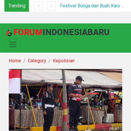
Tranding
Tim Gabungan Tertibkan PETI di Pegagan Hilir, 47 Camp Hingga Mesin Dimusnahkan
Festival Bunga dan Buah Karo 2026 Resmi Dibuka, Ribuan Pengunjung Padati Berastagi di Bawah Pengamanan Ketat
FORUM
INDONESIABARU
Home
Category
Kepolisian