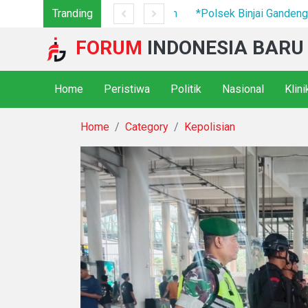
7 Camp Hingga Mesin Dimusnahkan
Tranding
*Polsek Binjai Gandeng TN
FORUM
INDONESIA BARU
Home
Peristiwa
Politik
Nasional
Klin
Home
Category
Kepolisian