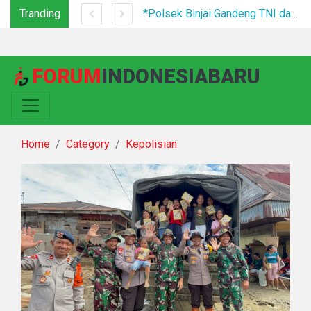
Tranding
Tim Gabungan Tertibkan PETI di Pegagan Hilir, 47 Camp Hingga Mesin Dimusnahkan
*Polsek Binjai Gandeng TNI dan Kepala Desa Grebek Sarang Narkoba*
FORUM
INDONESIABARU
Home
Category
Kepolisian