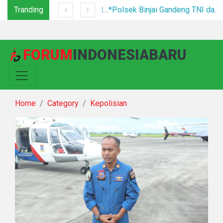
Tranding
Tim Gabungan Tertibkan PETI di Pegagan Hilir, 47 Camp Hingga Mesin Dimusnahkan
*Polsek Binjai Gandeng TNI dan Kepala Desa Grebek Sarang Narkoba*
FORUM
INDONESIABARU
Home
Category
Kepolisian