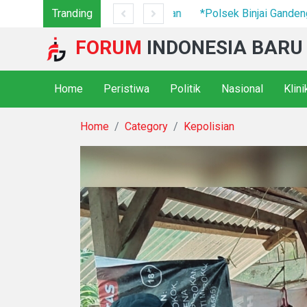
7 Camp Hingga Mesin Dimusnahkan
Tranding
*Polsek Binjai Gandeng TN
FORUM
INDONESIA BARU
Home
Peristiwa
Politik
Nasional
Klin
Home
Category
Kepolisian