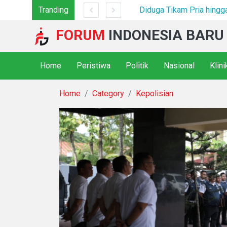
ek Sarang Narkoba*
Tranding
FORUM
INDONESIA BARU
Home
Peristiwa
Politik
Nasional
Klin
Home
Category
Kepolisian