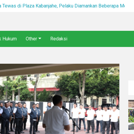
Diduga Tikam Pria hingga Tewas di Plaza Kabanjahe, Pelaku Diamankan Beberapa Menit Setelah Kejadian
ik Hukum
Other
Redaksi